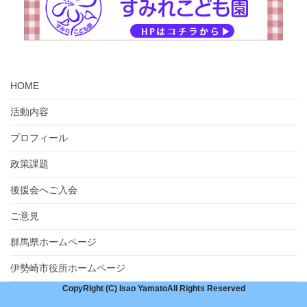
3日(金)午前9時新支部長さん宅訪問。11時告別式、その後弔問。
昼自民党市内県議団と打ち合わせ。午後3時山本一太知事県知事選
決起大会。5時30分弔問。6時通夜式参列。
2日(木)午前8時30分から11時40分まで今井町支部長と県政報告書
持参して、挨拶回り。事務作業。午後3時40分JA中央会の阿部会長
HOME
が就任の挨拶に来て下さった。5時20分7年前の県連執行部による
活動内容
懇談会。
プロフィール
7月1日(水)午前6時30分野球部朝練。10時20分告別式参列。事務作
業。正午ぐんま伊勢崎ロータリークラブ第一例会、設立お疲れ様
政策課題
でした。事務作業。
後援会へご入会
30日(火)午前5時サッカーブラジル戦を録画で視聴。残念でした
ご意見
が、選手の皆さんお疲れ様でした。午前9時出発して障がい児者の
方々が利用する施設見学しながら意見交換。事務作業。6時30分い
群馬県ホームページ
つもお世話になっている企業と打ち合わせ。
伊勢崎市役所ホームページ
29日(月)午前8時30分から午後1時まで県政報告書持参して、韮塚
CopyRIght (C) Isao YamatoAll Rights Reserved
町挨拶回り。午後2時山本龍氏の知事選挙出馬記者会見をYouTube
で視聴。事務作業。