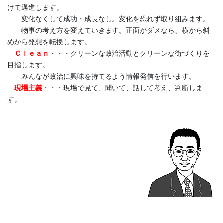
けて邁進します。
見書の発議などお願いした。
変化なくして成功・成長なし。変化を恐れず取り組みます。
23日(木)午前9時たけのこ児童クラブ、児童の祖父から頂いた要望
物事の考え方を変えていきます。正面がダメなら、横から斜
について現場確認。新規物件の現状確認。くるみ児童クラブ。事
めから発想を転換します。
務作業。午後4時車の定期点検。6時30分元の職場の皆さんと同窓
Ｃｌｅａｎ
・・・クリーンな政治活動とクリーンな街づくりを
会。
目指します。
みんなが政治に興味を持てるよう情報発信を行います。
22日(水)午前9時15分かかりつけ医定期検診。事務作業。午後1時
現場主義
・・・現場で見て、聞いて、話して考え、判断しま
アイビー児童クラブ。2時知事へ8月30日自民党県連政経セミナー
す。
招待状を渡す。打ち合わせ。4時請願関係で打ち合わせ。4時30分
未来投資・デジタル産業課と打ち合わせ。5時30分意見交換会。
21日(火)午前6時30分野球部朝練。雑用。事務作業。午後5時先日
の大雨で床下浸水した現場確認。6時県建設業協会伊勢崎支部と意
見交換会。
20日(月・祝)午前11時告別式参列。まだ、首も痛いので、本日は
少しゆっくりした。
19日(日)正午 高崎市にて林芳正総務大臣と自民党県連県議団によ
る意見交換会。消防、防災、地方創生、電波、マイナンバー、