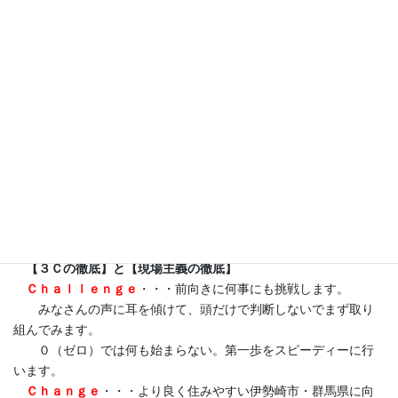
列。午後1時30分遠隔操作にて会議。事務作業。5時市から県へ令
和9年度当初予算要望についての説明会。その後、懇談会。
2026年8月4日
韮塚町夏祭り
活動報告
28日(火)雑用。10時企業訪問。その前後で、後援会支部役員関係
で2地区回る。午後2時国道462号期成促進同盟会総会に顧問として
出席。事務作業。新しい児童クラブについても、具体的な要件が
揃って来た。
【スローガン】 For ISESAKI ＆ GUNMA ～ 伊勢
27日(月)事務作業。10時くるみ児童クラブの子どもたちを境プー
崎・群馬のために ～
ルに引率。午後2時要望頂いた道路拡幅の件で、境東小学校長及び
地元区長と意見交換。事務作業。
モットー
25日(土)県議会野球部朝練最終日。8時過ぎ同場所にて、還暦野球
赤石クラブの一員として、初練習参加及び試合出場。午後1時30分
【３Ｃの徹底】と【現場主義の徹底】
docomoショップ。4時株式会社国太郎さんが、日本農業賞受賞し
Ｃｈａｌｌｅｎｇｅ
・・・前向きに何事にも挑戦します。
た祝賀会。5時叙勲祝賀会。6時名和地区住民納涼祭。
みなさんの声に耳を傾けて、頭だけで判断しないでまず取り
組んでみます。
24日(金)午前8時45分事務作業。10時15分告別式参列。その後、本
０（ゼロ）では何も始まらない。第一歩をスピーディーに行
庄早稲田駅から東京へ。午後1時30分都道府県観光振興議員連盟総
います。
会に、p自民党群馬県観光振興議員連盟会長として参加。会議に
Ｃｈａｎｇｅ
・・・より良く住みやすい伊勢崎市・群馬県に向
て、温泉文化ユネスコ無形文化遺産登録に向け各県議連会長に意