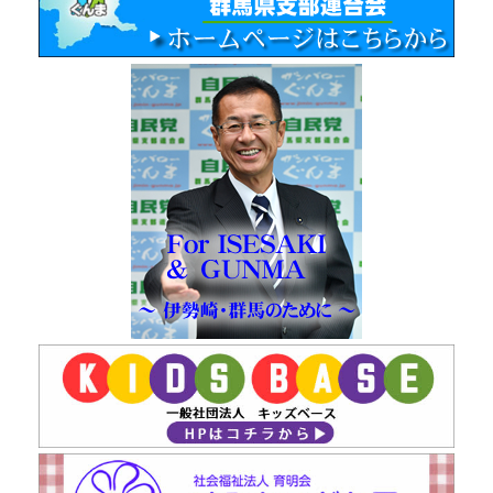
気にする心意気に感銘を受けた。
15日(水)更新が滞っていて8日から14日まで記入更新したが、手違
いで反影されませんでした。日々の更新を心掛けます。本日から
17日(金)まで総務企画常任委員会県外視察。本日は、石川県消防学
校を訪問。建設から年数が経過しているのかで、工夫した運営を
学んだ。
7日(火)午前9時から研修会2日目、福田達夫代議士による中小企業
支援についての勉強会は、大変参考になった。午後1時15分小渕県
連会長と打ち合わせ。戻り、1時間挨拶回り。5時30分JC理事長。
6時新児童クラブ打ち合わせ。
6日(月)事務作業。午後1時から自民党本部にて都道府県議会議員全
国研修会。
5日(日)午前中今井町挨拶回り。
4日(土)午前8時30分から午後3時40分まで県政報告書持参して挨拶
回り。5時御嶽山のほたる祭り。