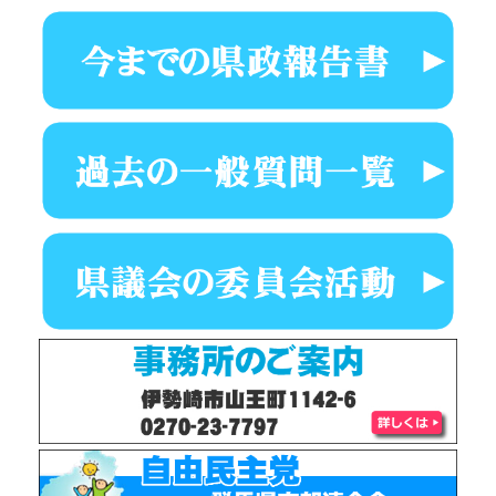
SNS対策、外交など様々な質問に答えて頂いた。午後3時から会場
に入って、5時からぐんま伊勢崎ロータリークラブチャーターナイ
ト式典及び祝賀会。私もチャーターメンバーの一人として、活動
した。
18日(土)資源ゴミ片付け。昨日から首周りの筋が痛いので、整体し
てもらう。弔問、告別式2家。
17日(金)午前10時富山市ガラス美術館キラリ(市立図書館及び富山
銀行も同一建物)訪問。富山市は、ガラス産業(薬の入れ物として親
和性有り)を核とした取り組みを行っている。国内唯一のガラス関
連人材育成公立機関や工房などと連携した取り組みを学ぶ事が出
来た。
16日(木)トップページに、県政報告書26号(豊受地区境地区版)をア
ップしました。視察2日目 福井県に移動して、株式会社ふくいの
デジタル様から「ふくアプリ」の説明を頂く。県内統一アプリで
利便性が優れている。詳しくは、活動報告にて掲載します。午後
は、富山県に移動して、官民連携に取り組む、株式会社アトム様
から地域興しについての取り組みを伺った。民間の力で地方を元