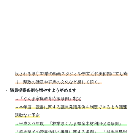
し、各回約200名の皆様に傍聴頂く。その後、多胡の碑記念
館や県立絹の里など立ち寄り、群馬の文化など感じて頂く。
→Ｈ27年11月～31年2月 一般質問で5回の登壇。傍聴見学
を企画し、延べ1,000名の皆様に傍聴頂く。その後、県立歴
史博物館、多胡の碑記念館や県立絹の里など立ち寄り、群馬
の文化歴史など感じて頂く。
→Ｒ元年11月6回目の一般質問、今回も200名に傍聴頂き、
延べ1,200名の皆様に傍聴頂く。その前後に、本年4月から開
設される県庁32階の動画スタジオや県立近代美術館に立ち寄
り、県政の話題や群馬の文化など感じて頂く。
・ 議員提案条例を増やすよう努めます
→「ぐんま家庭教育応援条例」制定
→本年度 読書に関する議員発議条例を制定できるよう議連
活動など予定
→平成３０年度 「林業県ぐんま県産木材利用促進条例」、
「群馬県民の読書活動の推進に関する条例」、「群馬県鳥獣