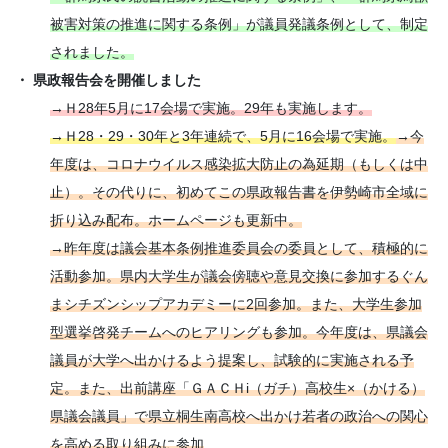
被害対策の推進に関する条例」が議員発議条例として、制定
されました。
・ 県政報告会を開催しました
→Ｈ28年5月に17会場で実施。29年も実施します。
→Ｈ28・29・30年と3年連続で、5月に16会場で実施。
→今
年度は、コロナウイルス感染拡大防止の為延期（もしくは中
止）。その代りに、初めてこの県政報告書を伊勢崎市全域に
折り込み配布。ホームページも更新中。
→昨年度は議会基本条例推進委員会の委員として、積極的に
活動参加。県内大学生が議会傍聴や意見交換に参加するぐん
まシチズンシップアカデミーに2回参加。また、大学生参加
型選挙啓発チームへのヒアリングも参加。今年度は、県議会
議員が大学へ出かけるよう提案し、試験的に実施される予
定。また、出前講座「ＧＡＣＨi（ガチ）高校生×（かける）
県議会議員」で県立桐生南高校へ出かけ若者の政治への関心
を高める取り組みに参加