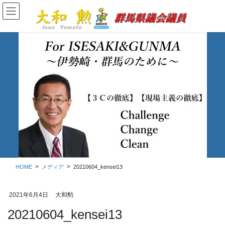
コ
ナ
ン
ビ
テ
ゲ
ン
ー
ツ
シ
に
ョ
移
ン
動
に
移
メディア
動
HOME
メディア
20210604_kensei13
2021年6月4日
大和勲
20210604_kensei13