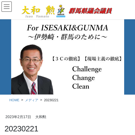
コ
ナ
ン
ビ
テ
ゲ
ン
ー
ツ
シ
に
ョ
移
ン
動
に
移
メディア
動
HOME
メディア
20230221
2023年2月17日
大和勲
20230221