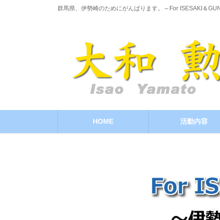
コ
ナ
群馬県、伊勢崎のためにがんばります。～For ISESAKI＆GU
ン
ビ
テ
ゲ
ン
ー
ツ
シ
に
ョ
移
ン
動
に
移
動
HOME
活動内容