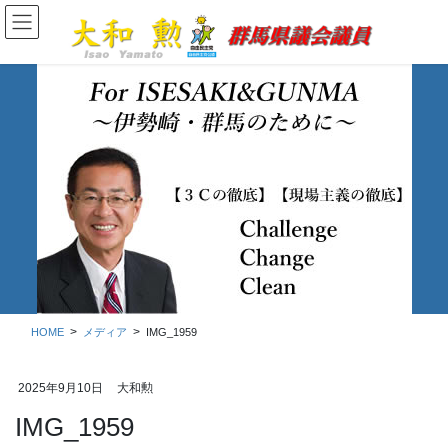
コ
ナ
ン
ビ
テ
ゲ
ン
ー
ツ
シ
に
ョ
移
ン
動
に
移
メディア
動
HOME
メディア
IMG_1959
2025年9月10日
大和勲
IMG_1959