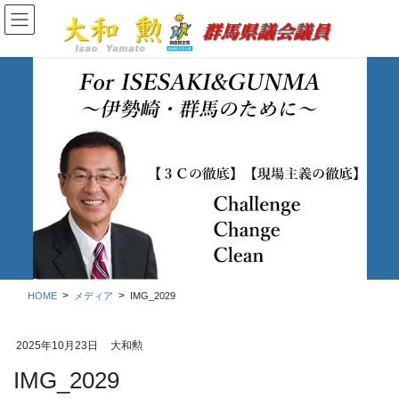
コ
ナ
ン
ビ
テ
ゲ
ン
ー
ツ
シ
に
ョ
移
ン
動
に
移
メディア
動
HOME
メディア
IMG_2029
2025年10月23日
大和勲
IMG_2029