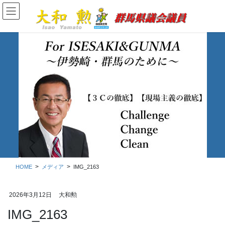
コ
ナ
ン
ビ
テ
ゲ
ン
ー
ツ
シ
に
ョ
移
ン
動
に
移
メディア
動
HOME
メディア
IMG_2163
2026年3月12日
大和勲
IMG_2163