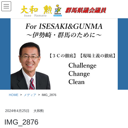
コ
ナ
ン
ビ
テ
ゲ
ン
ー
ツ
シ
に
ョ
移
ン
動
に
移
メディア
動
HOME
メディア
IMG_2876
2024年4月25日
大和勲
IMG_2876