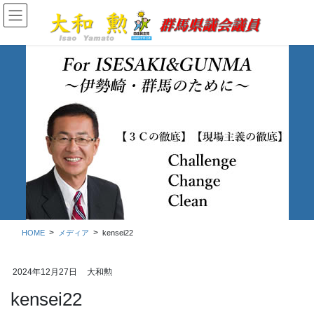
コ
ナ
ン
ビ
テ
ゲ
ン
ー
ツ
シ
に
ョ
移
ン
動
に
移
メディア
動
HOME
メディア
kensei22
2024年12月27日
大和勲
kensei22