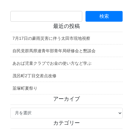
最近の投稿
7月17日の豪雨災害に伴う太田市現地視察
自民党群馬県連青年部青年局研修会と懇談会
あおば児童クラブでお金の使い方など学ぶ
茂呂町2丁目交差点改修
韮塚町夏祭り
アーカイブ
ア
ー
カ
カテゴリー
イ
ブ