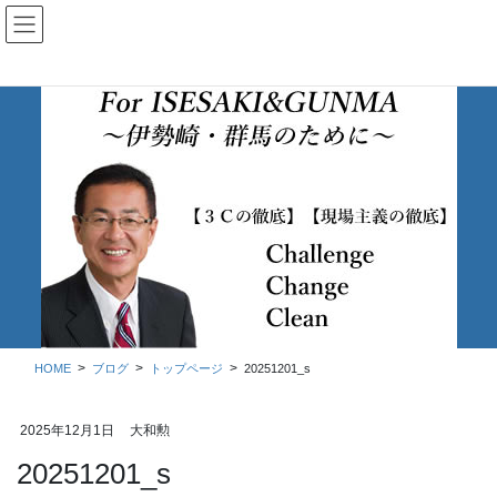
コ
ナ
ン
ビ
テ
ゲ
ン
ー
ツ
シ
に
ョ
移
ン
動
に
移
ブログ
動
HOME
ブログ
トップページ
20251201_s
2025年12月1日
大和勲
20251201_s