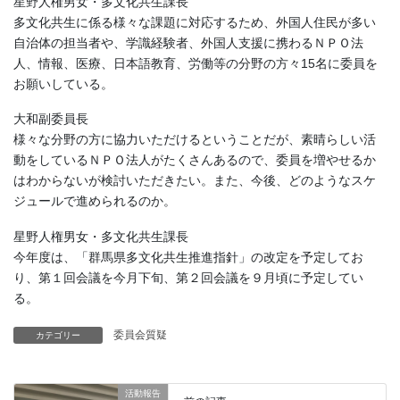
星野人権男女・多文化共生課長
多文化共生に係る様々な課題に対応するため、外国人住民が多い
自治体の担当者や、学識経験者、外国人支援に携わるＮＰＯ法
人、情報、医療、日本語教育、労働等の分野の方々15名に委員を
お願いしている。
大和副委員長
様々な分野の方に協力いただけるということだが、素晴らしい活
動をしているＮＰＯ法人がたくさんあるので、委員を増やせるか
はわからないが検討いただきたい。また、今後、どのようなスケ
ジュールで進められるのか。
星野人権男女・多文化共生課長
今年度は、「群馬県多文化共生推進指針」の改定を予定してお
り、第１回会議を今月下旬、第２回会議を９月頃に予定してい
る。
委員会質疑
カテゴリー
活動報告