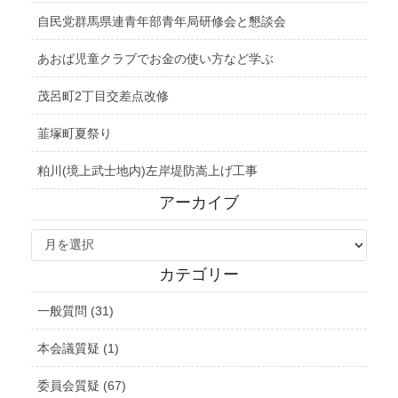
自民党群馬県連青年部青年局研修会と懇談会
あおば児童クラブでお金の使い方など学ぶ
茂呂町2丁目交差点改修
韮塚町夏祭り
粕川(境上武士地内)左岸堤防嵩上げ工事
アーカイブ
ア
ー
カ
カテゴリー
イ
ブ
一般質問 (31)
本会議質疑 (1)
委員会質疑 (67)