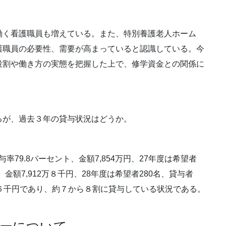
働く看護職員も増えている。また、特別養護老人ホーム
護職員の必要性、需要が高まっていると認識している。今
役割や働き方の実態を把握した上で、修学資金との関係に
るが、過去３年の貸与状況はどうか。
与率79.8パーセント、金額7,854万円、27年度は希望者
、金額7,912万８千円、28年度は希望者280名、貸与者
60万６千円であり、約７から８割に貸与している状況である。