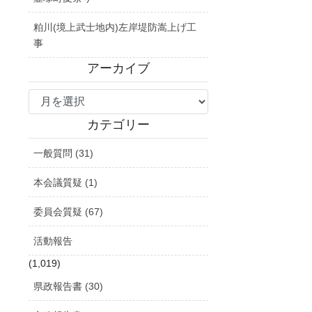
粕川(境上武士地内)左岸堤防嵩上げ工
事
アーカイブ
ア
ー
カ
カテゴリー
イ
一般質問 (31)
ブ
本会議質疑 (1)
委員会質疑 (67)
活動報告
(1,019)
県政報告書 (30)