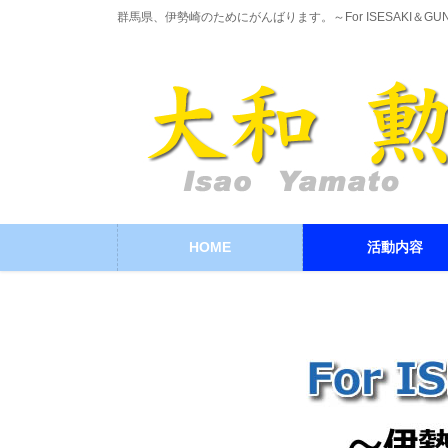
コ
ナ
群馬県、伊勢崎のためにがんばります。～For ISESAKI＆GU
ン
ビ
テ
ゲ
ン
ー
ツ
シ
に
ョ
移
ン
動
に
移
動
HOME
活動内容