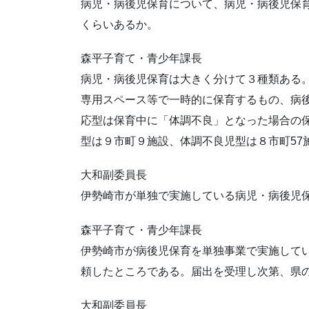
病児・病後児保育について、病児・病後児保
くらいあるか。
森平子育て・青少年課長
病児・病後児保育は大きく分けて３種類ある。
専用スペース等で一時的に保育するもの、病
応型は保育中に「体調不良」となった場合の
型は９市町９施設、体調不良児型は８市町57
大和副委員長
伊勢崎市が単独で実施している病児・病後児
森平子育て・青少年課長
伊勢崎市が病後児保育を単独事業で実施して
頼したところである。届出を受理し次第、県
大和副委員長