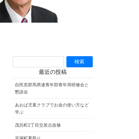
最近の投稿
自民党群馬県連青年部青年局研修会と
懇談会
あおば児童クラブでお金の使い方など
学ぶ
茂呂町2丁目交差点改修
韮塚町夏祭り