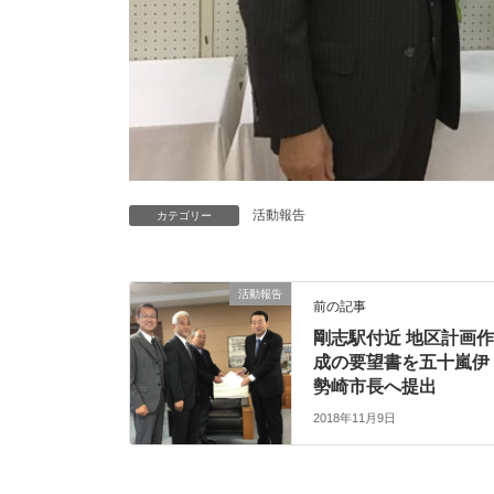
活動報告
カテゴリー
活動報告
前の記事
剛志駅付近 地区計画
成の要望書を五十嵐伊
勢崎市長へ提出
2018年11月9日