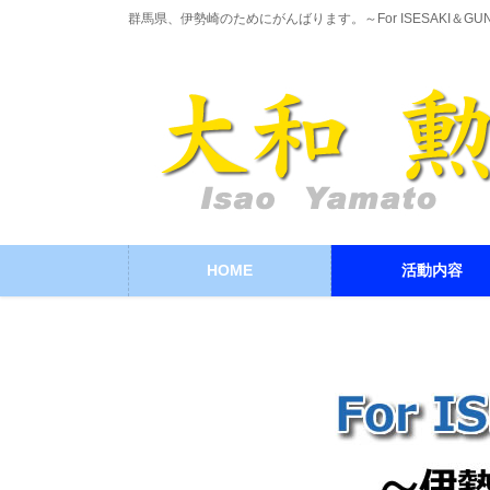
コ
ナ
群馬県、伊勢崎のためにがんばります。～For ISESAKI＆GU
ン
ビ
テ
ゲ
ン
ー
ツ
シ
に
ョ
移
ン
動
に
移
動
HOME
活動内容