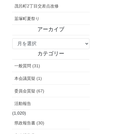
茂呂町2丁目交差点改修
韮塚町夏祭り
アーカイブ
ア
ー
カ
カテゴリー
イ
一般質問 (31)
ブ
本会議質疑 (1)
委員会質疑 (67)
活動報告
(1,020)
県政報告書 (30)