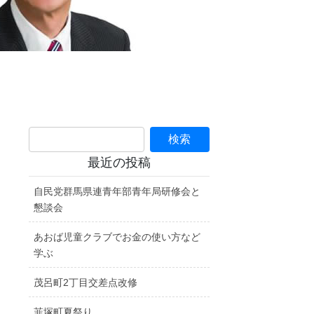
最近の投稿
自民党群馬県連青年部青年局研修会と
懇談会
あおば児童クラブでお金の使い方など
学ぶ
茂呂町2丁目交差点改修
韮塚町夏祭り