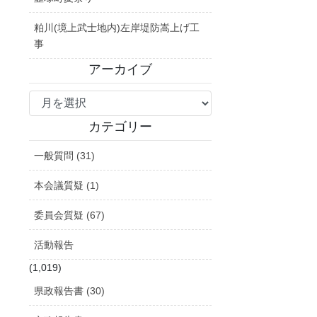
粕川(境上武士地内)左岸堤防嵩上げ工
事
アーカイブ
ア
ー
カ
カテゴリー
イ
一般質問 (31)
ブ
本会議質疑 (1)
委員会質疑 (67)
活動報告
(1,019)
県政報告書 (30)