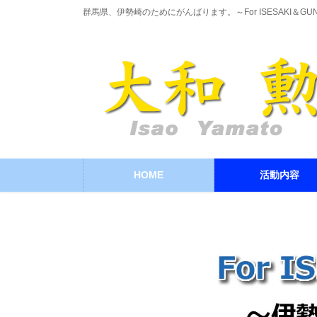
コ
ナ
群馬県、伊勢崎のためにがんばります。～For ISESAKI＆GU
ン
ビ
テ
ゲ
ン
ー
ツ
シ
に
ョ
移
ン
動
に
移
動
HOME
活動内容