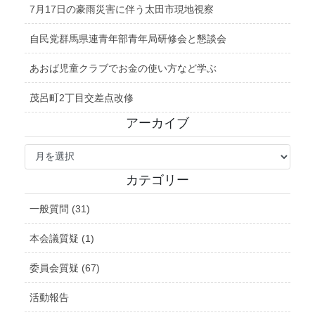
7月17日の豪雨災害に伴う太田市現地視察
自民党群馬県連青年部青年局研修会と懇談会
あおば児童クラブでお金の使い方など学ぶ
茂呂町2丁目交差点改修
アーカイブ
ア
ー
カ
カテゴリー
イ
ブ
一般質問 (31)
本会議質疑 (1)
委員会質疑 (67)
活動報告