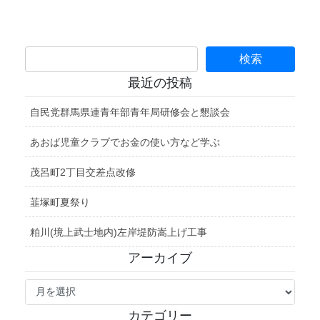
最近の投稿
自民党群馬県連青年部青年局研修会と懇談会
あおば児童クラブでお金の使い方など学ぶ
茂呂町2丁目交差点改修
韮塚町夏祭り
粕川(境上武士地内)左岸堤防嵩上げ工事
アーカイブ
ア
ー
カ
カテゴリー