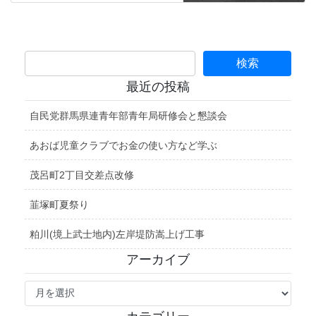
最近の投稿
自民党群馬県連青年部青年局研修会と懇談会
あおば児童クラブでお金の使い方など学ぶ
茂呂町2丁目交差点改修
韮塚町夏祭り
粕川(境上武士地内)左岸堤防嵩上げ工事
アーカイブ
ア
ー
カ