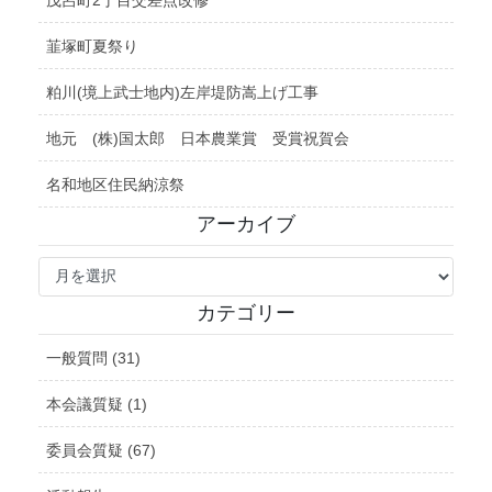
茂呂町2丁目交差点改修
韮塚町夏祭り
粕川(境上武士地内)左岸堤防嵩上げ工事
地元 (株)国太郎 日本農業賞 受賞祝賀会
名和地区住民納涼祭
アーカイブ
ア
ー
カ
カテゴリー
イ
ブ
一般質問 (31)
本会議質疑 (1)
委員会質疑 (67)