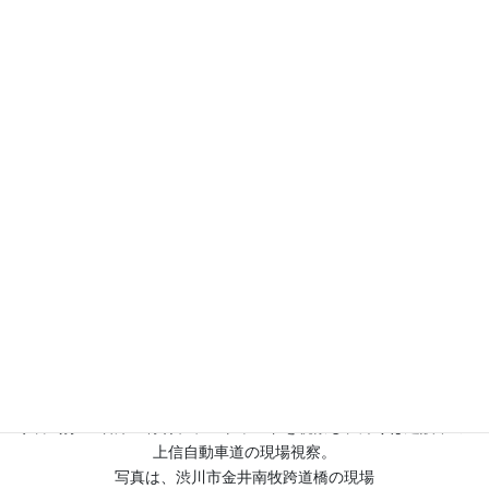
県道路協会伊勢崎支部 視察
八ッ場ダム右岸・骨材プラントヤードを視察し、帰りは建設中の
上信自動車道の現場視察。
写真は、渋川市金井南牧跨道橋の現場