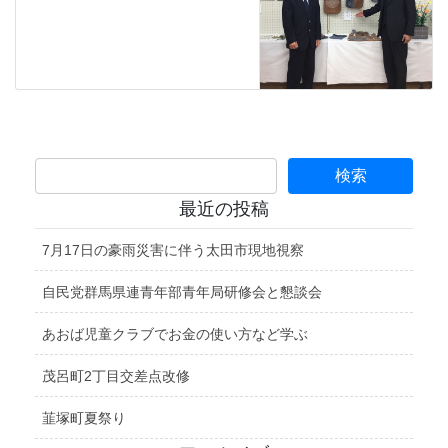
最近の投稿
7月17日の豪雨災害に伴う太田市現地視察
自民党群馬県連青年部青年局研修会と懇談会
あおば児童クラブでお金の使い方など学ぶ
茂呂町2丁目交差点改修
韮塚町夏祭り