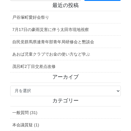
最近の投稿
戸谷塚町愛好会祭り
7月17日の豪雨災害に伴う太田市現地視察
自民党群馬県連青年部青年局研修会と懇談会
あおば児童クラブでお金の使い方など学ぶ
茂呂町2丁目交差点改修
アーカイブ
ア
ー
カ
カテゴリー
イ
ブ
一般質問 (31)
本会議質疑 (1)