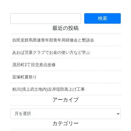
最近の投稿
自民党群馬県連青年部青年局研修会と懇談会
あおば児童クラブでお金の使い方など学ぶ
茂呂町2丁目交差点改修
韮塚町夏祭り
粕川(境上武士地内)左岸堤防嵩上げ工事
アーカイブ
ア
ー
カ
カテゴリー
イ