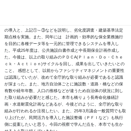
れを踏まえ、平成23年度に、①市有建築物保全計画書を作成 ②
市有建築物日常点検マニュアル、保全手引きを作成。③市有建築
物維持管理費の縮減方策を提示した。平成24年度には、施設管理
者説明会を開催（毎年開催予定）し、ファシリティマネジメント
の導入と、上記①～③などを説明し、劣化度調査・建築基準法定
期点検を実施。また、同年には 計画的・効率的な保全業務施行
を目的に各種データ等を一元的に管理できるシステムを導入し
た。平成25年度は、公共施設白書作成と中長期保全計画作成し
た。今後は、以上の取り組みのＰＤＣA(Ｐｌａｎ・Ｄｏ・Ｃｈｅ
ｃｋ・Ａｃｔｉｏｎ)サイクルを回し、成果を出していきたいとの
こと。 感想として、以前からファシリティマネジメントの重要性
は認識していたが、改めて全庁的な取り組みが必要であると認識
が深まった。また、地方自治体ごとに施設数・道路・橋などの保
有数や経年年数、人口の推移などが違うため自治体の状況に則し
た取り組みが必要だと感じた。本市も橋りょう長寿命化修繕計
画・水道耐震化計画などあるが、今後どのように、全庁的な取り
組みが行われるか注視したい。また、25年3月議会一般質問でも取
り上げたが、民間活力を導入した施設整備（ＰＦＩなど）も執行
側に提案したいと思う。今回の視察で学んだ点を、本市でも生か