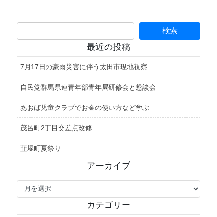
最近の投稿
7月17日の豪雨災害に伴う太田市現地視察
自民党群馬県連青年部青年局研修会と懇談会
あおば児童クラブでお金の使い方など学ぶ
茂呂町2丁目交差点改修
韮塚町夏祭り
アーカイブ
ア
ー
カ
カテゴリー
イ