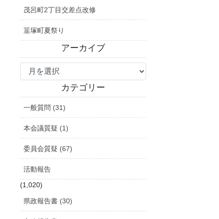
茂呂町2丁目交差点改修
韮塚町夏祭り
アーカイブ
ア
ー
カ
カテゴリー
イ
一般質問 (31)
ブ
本会議質疑 (1)
委員会質疑 (67)
活動報告
(1,020)
県政報告書 (30)