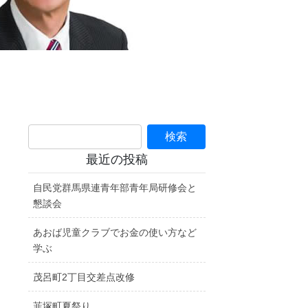
最近の投稿
自民党群馬県連青年部青年局研修会と
懇談会
あおば児童クラブでお金の使い方など
学ぶ
茂呂町2丁目交差点改修
韮塚町夏祭り