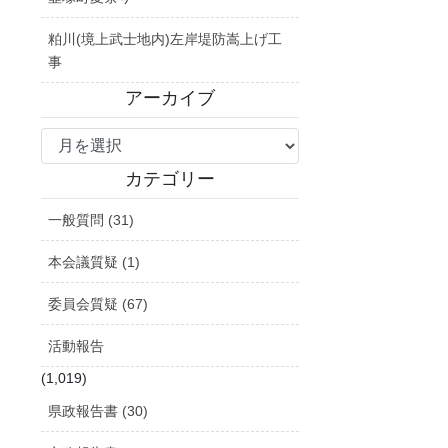
粕川(境上武士地内)左岸堤防嵩上げ工
事
アーカイブ
ア
ー
カ
カテゴリー
イ
一般質問 (31)
ブ
本会議質疑 (1)
委員会質疑 (67)
活動報告
(1,019)
県政報告書 (30)