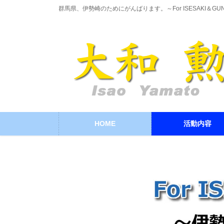
コ
ナ
群馬県、伊勢崎のためにがんばります。～For ISESAKI＆GU
ン
ビ
テ
ゲ
ン
ー
ツ
シ
に
ョ
移
ン
動
に
移
動
HOME
活動内容