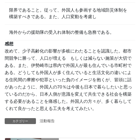
限界であること。従って、外国人も参画する地域防災体制を
構築すべきである。また、人口変動を考慮し
海外からの援助隊の受入れ体制の整備も急務である。
感想
改めて、少子高齢化の影響が多岐にわたることを認識した。都市
間競争に勝って、人口が増える もしくは減らない施策が大切で
ある。また、伊勢崎市は県内で外国人が最も住んでいる市町村で
ある。どうしても外国人が多く住んでいると生活文化の違いによ
る住民間の摩擦や犯罪といった負のイメージを抱くが、冒頭に話
があったように、外国人の70％は今後も日本で暮らしたいと思っ
ているのだから、日本人側が意識を変えて共生できる社会を構築
する必要があることを痛感した。外国人の方々が、多く暮らして
くれて良かったと思える工夫を考えてみたい。
活動報告
カテゴリー