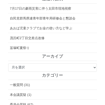
7月17日の豪雨災害に伴う太田市現地視察
自民党群馬県連青年部青年局研修会と懇談会
あおば児童クラブでお金の使い方など学ぶ
茂呂町2丁目交差点改修
韮塚町夏祭り
アーカイブ
ア
ー
カ
カテゴリー
イ
ブ
一般質問 (31)
本会議質疑 (1)
委員会質疑 (67)