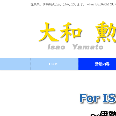
コ
ナ
群馬県、伊勢崎のためにがんばります。～For ISESAKI＆GU
ン
ビ
テ
ゲ
ン
ー
ツ
シ
に
ョ
移
ン
動
に
移
動
HOME
活動内容