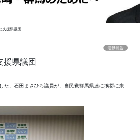
と支援県議団
活動報告
支援県議団
はたした、石田まさひろ議員が、自民党群馬県連に挨拶に来