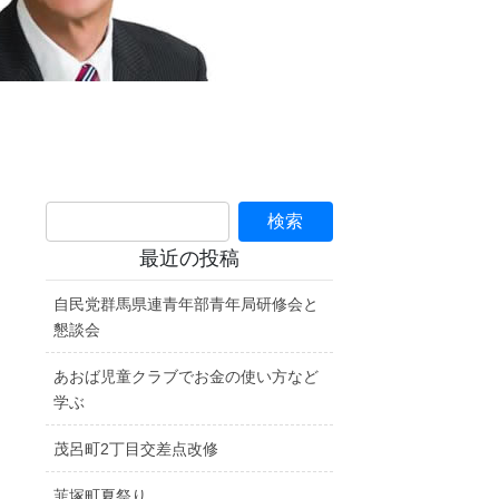
最近の投稿
自民党群馬県連青年部青年局研修会と
懇談会
あおば児童クラブでお金の使い方など
学ぶ
茂呂町2丁目交差点改修
韮塚町夏祭り