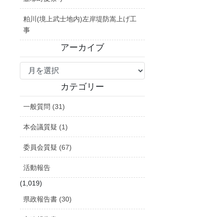
粕川(境上武士地内)左岸堤防嵩上げ工
事
アーカイブ
ア
ー
カ
カテゴリー
イ
一般質問 (31)
ブ
本会議質疑 (1)
委員会質疑 (67)
活動報告
(1,019)
県政報告書 (30)