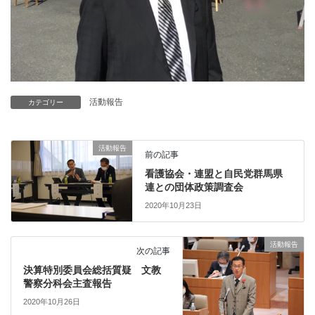
活動報告
カテゴリー
活動報告
前の記事
看護協会・連盟と自民党群馬県
連との団体政策調査会
2020年10月23日
活動報告
次の記事
決算特別委員会総括質疑 文教
警察分科会主査報告
2020年10月26日