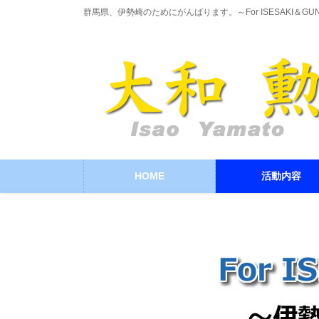
コ
ナ
群馬県、伊勢崎のためにがんばります。～For ISESAKI＆GU
ン
ビ
テ
ゲ
ン
ー
ツ
シ
に
ョ
移
ン
動
に
移
動
HOME
活動内容