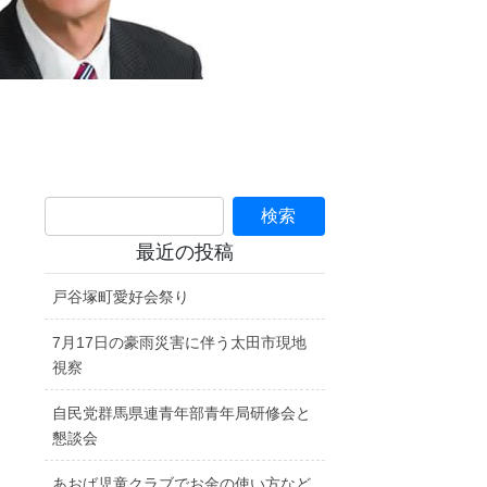
最近の投稿
戸谷塚町愛好会祭り
7月17日の豪雨災害に伴う太田市現地
視察
自民党群馬県連青年部青年局研修会と
懇談会
あおば児童クラブでお金の使い方など