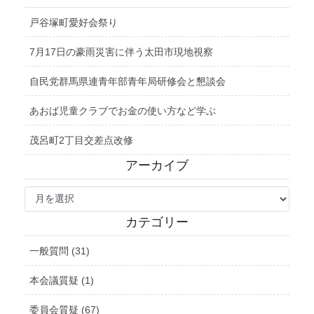
戸谷塚町愛好会祭り
7月17日の豪雨災害に伴う太田市現地視察
自民党群馬県連青年部青年局研修会と懇談会
あおば児童クラブでお金の使い方など学ぶ
茂呂町2丁目交差点改修
アーカイブ
ア
ー
カ
カテゴリー
イ
ブ
一般質問 (31)
本会議質疑 (1)
委員会質疑 (67)