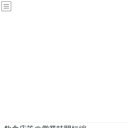
コ
ナ
ン
ビ
テ
ゲ
ン
ー
ツ
シ
に
ョ
移
ン
動
に
移
ブログ
動
HOME
ブログ
活動報告
飲食店等の営業時間短縮
2020年12月15日
大和勲
活動報告