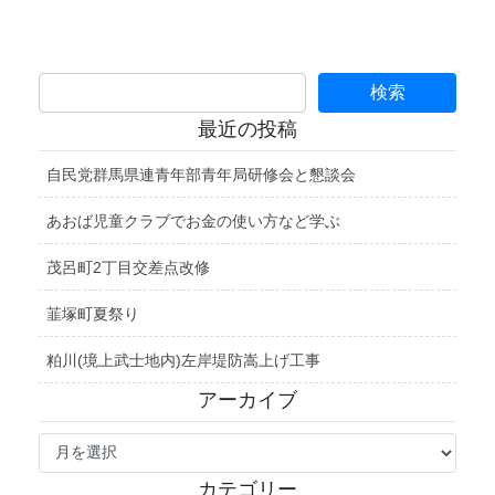
最近の投稿
自民党群馬県連青年部青年局研修会と懇談会
あおば児童クラブでお金の使い方など学ぶ
茂呂町2丁目交差点改修
韮塚町夏祭り
粕川(境上武士地内)左岸堤防嵩上げ工事
アーカイブ
ア
ー
カ
カテゴリー