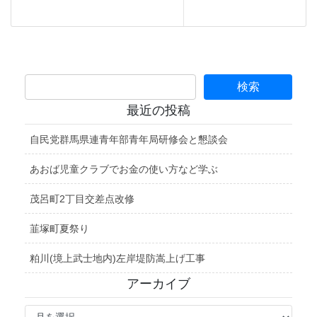
最近の投稿
自民党群馬県連青年部青年局研修会と懇談会
あおば児童クラブでお金の使い方など学ぶ
茂呂町2丁目交差点改修
韮塚町夏祭り
粕川(境上武士地内)左岸堤防嵩上げ工事
アーカイブ
ア