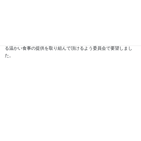
危機管理特別委員会
先日の危機管理特別委員会で取り上げられた「避難所運営」検討
会の進捗が掲載されました。自民党群馬県連においても、検討委
員会のメンバーである榛沢教授による「避難所運営」の講演会が
昨年秋に開催されました。その時にご指導頂いた、避難所におけ
る温かい食事の提供を取り組んで頂けるよう委員会で要望しまし
た。