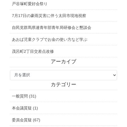
戸谷塚町愛好会祭り
7月17日の豪雨災害に伴う太田市現地視察
自民党群馬県連青年部青年局研修会と懇談会
あおば児童クラブでお金の使い方など学ぶ
茂呂町2丁目交差点改修
アーカイブ
ア
ー
カ
カテゴリー
イ
ブ
一般質問 (31)
本会議質疑 (1)
委員会質疑 (67)