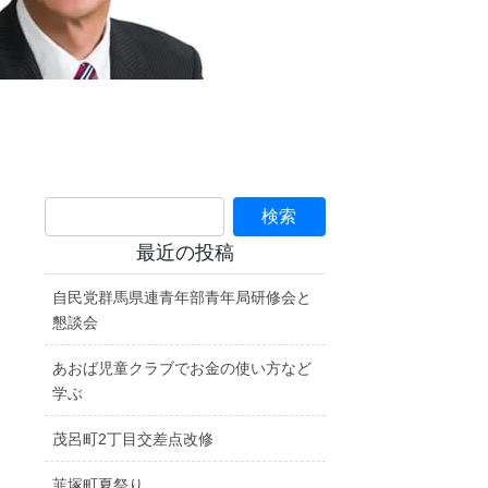
最近の投稿
自民党群馬県連青年部青年局研修会と
懇談会
あおば児童クラブでお金の使い方など
学ぶ
茂呂町2丁目交差点改修
韮塚町夏祭り