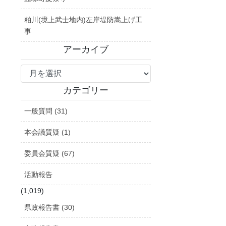
粕川(境上武士地内)左岸堤防嵩上げ工
事
アーカイブ
ア
ー
カ
カテゴリー
イ
一般質問 (31)
ブ
本会議質疑 (1)
委員会質疑 (67)
活動報告
(1,019)
県政報告書 (30)