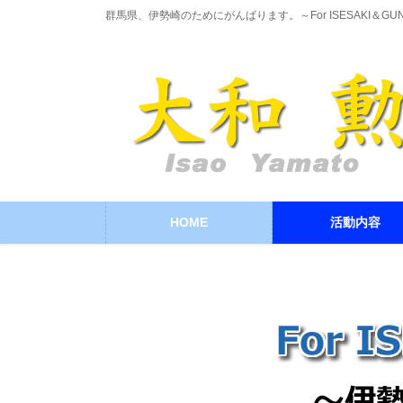
コ
ナ
群馬県、伊勢崎のためにがんばります。～For ISESAKI＆GU
ン
ビ
テ
ゲ
ン
ー
ツ
シ
に
ョ
移
ン
動
に
移
動
HOME
活動内容