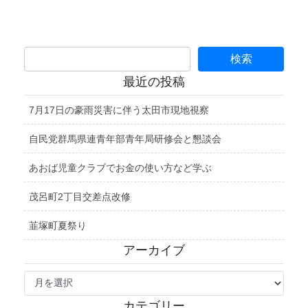
最近の投稿
7月17日の豪雨災害に伴う太田市現地視察
自民党群馬県連青年部青年局研修会と懇談会
あおば児童クラブでお金の使い方など学ぶ
茂呂町2丁目交差点改修
韮塚町夏祭り
アーカイブ
ア
ー
カ
カテゴリー