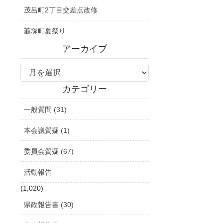
茂呂町2丁目交差点改修
韮塚町夏祭り
アーカイブ
ア
ー
カ
カテゴリー
イ
一般質問 (31)
ブ
本会議質疑 (1)
委員会質疑 (67)
活動報告
(1,020)
県政報告書 (30)