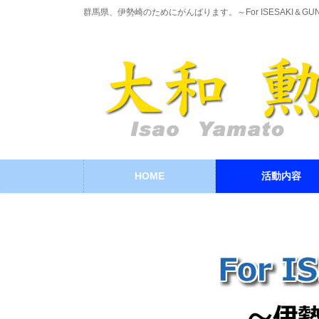
コ
ナ
群馬県、伊勢崎のためにがんばります。～For ISESAKI＆GU
ン
ビ
テ
ゲ
ン
ー
ツ
シ
に
ョ
移
ン
動
に
移
動
HOME
活動内容