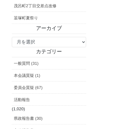
茂呂町2丁目交差点改修
韮塚町夏祭り
アーカイブ
ア
ー
カ
カテゴリー
イ
一般質問 (31)
ブ
本会議質疑 (1)
委員会質疑 (67)
活動報告
(1,020)
県政報告書 (30)