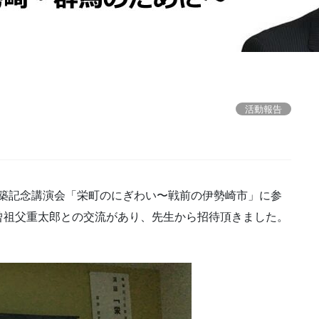
活動報告
館新築記念講演会「栄町のにぎわい〜戦前の伊勢崎市」に参
曾祖父重太郎との交流があり、先生から招待頂きました。