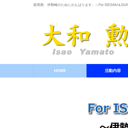
コ
ナ
群馬県、伊勢崎のためにがんばります。～For ISESAKI＆GU
ン
ビ
テ
ゲ
ン
ー
ツ
シ
に
ョ
移
ン
動
に
移
動
HOME
活動内容