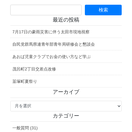
最近の投稿
7月17日の豪雨災害に伴う太田市現地視察
自民党群馬県連青年部青年局研修会と懇談会
あおば児童クラブでお金の使い方など学ぶ
茂呂町2丁目交差点改修
韮塚町夏祭り
アーカイブ
ア
ー
カ
カテゴリー
イ
ブ
一般質問 (31)