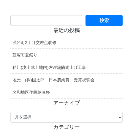
最近の投稿
茂呂町2丁目交差点改修
韮塚町夏祭り
粕川(境上武士地内)左岸堤防嵩上げ工事
地元 (株)国太郎 日本農業賞 受賞祝賀会
名和地区住民納涼祭
アーカイブ
ア
ー
カ
カテゴリー
イ