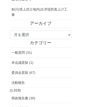
粕川(境上武士地内)左岸堤防嵩上げ工
事
アーカイブ
ア
ー
カ
カテゴリー
イ
一般質問 (31)
ブ
本会議質疑 (1)
委員会質疑 (67)
活動報告
(1,019)
県政報告書 (30)