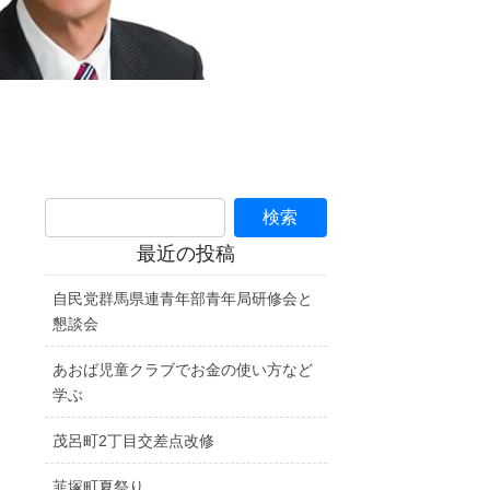
最近の投稿
自民党群馬県連青年部青年局研修会と
懇談会
あおば児童クラブでお金の使い方など
学ぶ
茂呂町2丁目交差点改修
韮塚町夏祭り