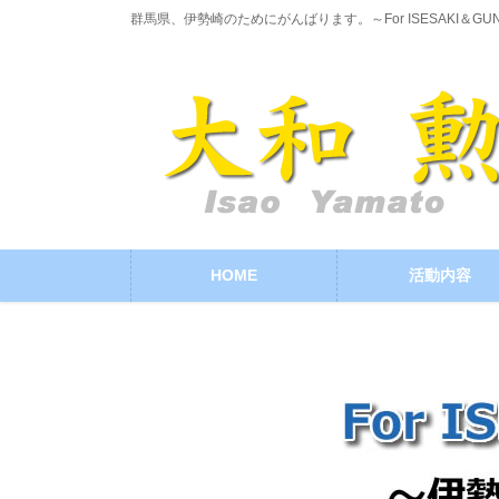
コ
ナ
群馬県、伊勢崎のためにがんばります。～For ISESAKI＆GU
ン
ビ
テ
ゲ
ン
ー
ツ
シ
に
ョ
移
ン
動
に
移
動
HOME
活動内容