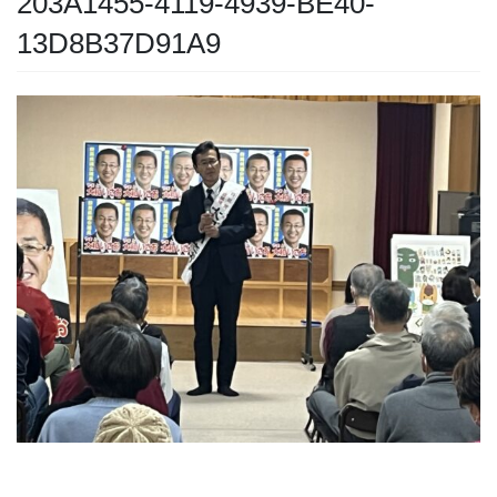
203A1455-4119-4939-BE40-
13D8B37D91A9