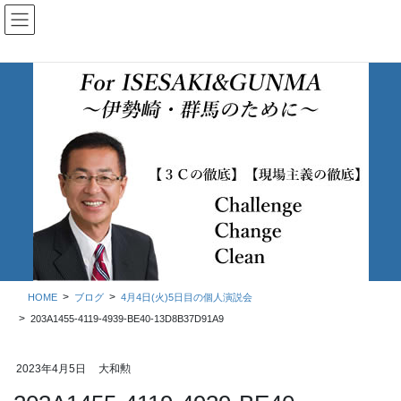
コ
ナ
ン
ビ
テ
ゲ
ン
ー
ツ
シ
に
ョ
移
ン
動
に
移
ブログ
動
HOME
ブログ
4月4日(火)5日目の個人演説会
203A1455-4119-4939-BE40-13D8B37D91A9
2023年4月5日
大和勲