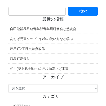
最近の投稿
自民党群馬県連青年部青年局研修会と懇談会
あおば児童クラブでお金の使い方など学ぶ
茂呂町2丁目交差点改修
韮塚町夏祭り
粕川(境上武士地内)左岸堤防嵩上げ工事
アーカイブ
ア
ー
カ
カテゴリー
イ
ブ
一般質問 (31)