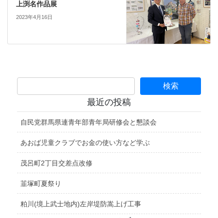
上渕名作品展
2023年4月16日
最近の投稿
自民党群馬県連青年部青年局研修会と懇談会
あおば児童クラブでお金の使い方など学ぶ
茂呂町2丁目交差点改修
韮塚町夏祭り
粕川(境上武士地内)左岸堤防嵩上げ工事