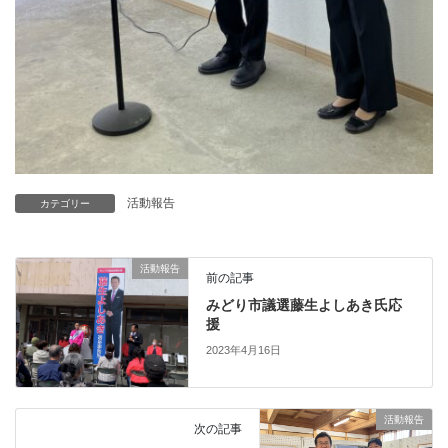
活動報告
カテゴリー
活動報告
前の記事
みどり市議選藤生よしあき氏応
援
2023年4月16日
活動報告
次の記事