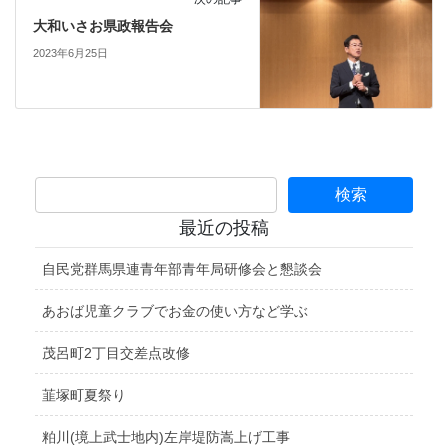
大和いさお県政報告会
2023年6月25日
最近の投稿
自民党群馬県連青年部青年局研修会と懇談会
あおば児童クラブでお金の使い方など学ぶ
茂呂町2丁目交差点改修
韮塚町夏祭り
粕川(境上武士地内)左岸堤防嵩上げ工事