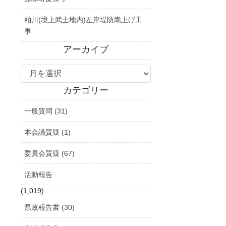
粕川(境上武士地内)左岸堤防嵩上げ工
事
アーカイブ
ア
ー
カ
カテゴリー
イ
一般質問 (31)
ブ
本会議質疑 (1)
委員会質疑 (67)
活動報告
(1,019)
県政報告書 (30)