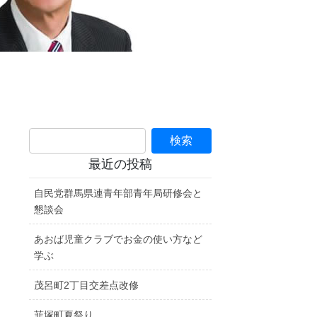
最近の投稿
自民党群馬県連青年部青年局研修会と
懇談会
あおば児童クラブでお金の使い方など
学ぶ
茂呂町2丁目交差点改修
韮塚町夏祭り