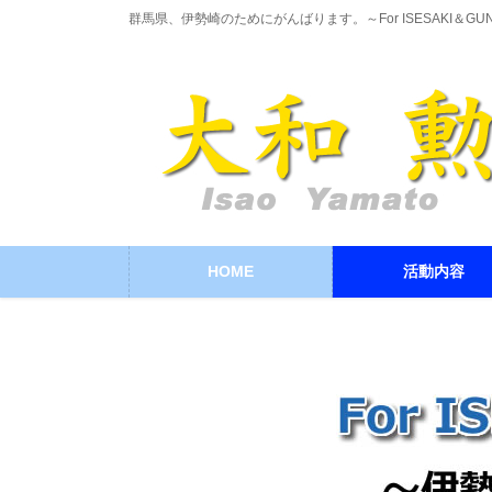
コ
ナ
群馬県、伊勢崎のためにがんばります。～For ISESAKI＆GU
ン
ビ
テ
ゲ
ン
ー
ツ
シ
に
ョ
移
ン
動
に
移
動
HOME
活動内容