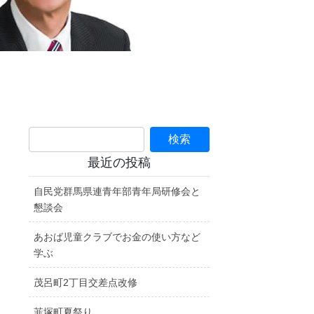
最近の投稿
自民党群馬県連青年部青年局研修会と
懇談会
あおば児童クラブでお金の使い方など
学ぶ
茂呂町2丁目交差点改修
韮塚町夏祭り