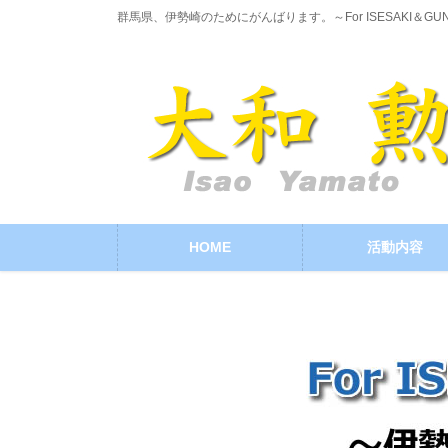
コ
ナ
群馬県、伊勢崎のためにがんばります。～For ISESAKI＆GU
ン
ビ
テ
ゲ
ン
ー
ツ
シ
に
ョ
移
ン
動
に
移
動
HOME
活動内容