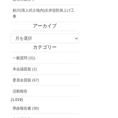
粕川(境上武士地内)左岸堤防嵩上げ工
事
アーカイブ
ア
ー
カ
カテゴリー
イ
一般質問 (31)
ブ
本会議質疑 (1)
委員会質疑 (67)
活動報告
(1,019)
県政報告書 (30)