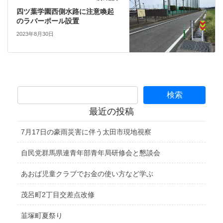
四ツ葉学園西側水路に注意喚起
のラバーポール設置
2023年8月30日
最近の投稿
7月17日の豪雨災害に伴う太田市現地視察
自民党群馬県連青年部青年局研修会と懇談会
あおば児童クラブでお金の使い方など学ぶ
茂呂町2丁目交差点改修
韮塚町夏祭り