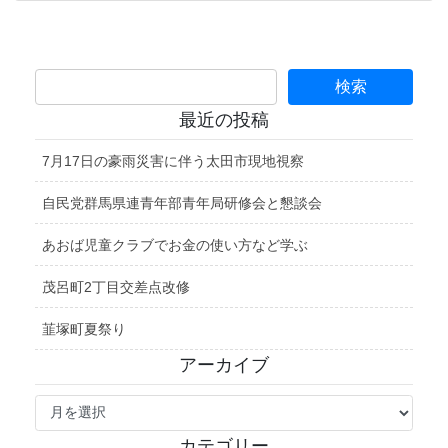
最近の投稿
7月17日の豪雨災害に伴う太田市現地視察
自民党群馬県連青年部青年局研修会と懇談会
あおば児童クラブでお金の使い方など学ぶ
茂呂町2丁目交差点改修
韮塚町夏祭り
アーカイブ
ア
ー
カ
カテゴリー