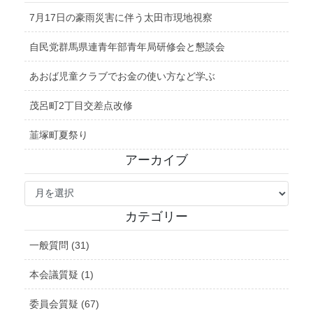
7月17日の豪雨災害に伴う太田市現地視察
自民党群馬県連青年部青年局研修会と懇談会
あおば児童クラブでお金の使い方など学ぶ
茂呂町2丁目交差点改修
韮塚町夏祭り
アーカイブ
ア
ー
カ
カテゴリー
イ
ブ
一般質問 (31)
本会議質疑 (1)
委員会質疑 (67)