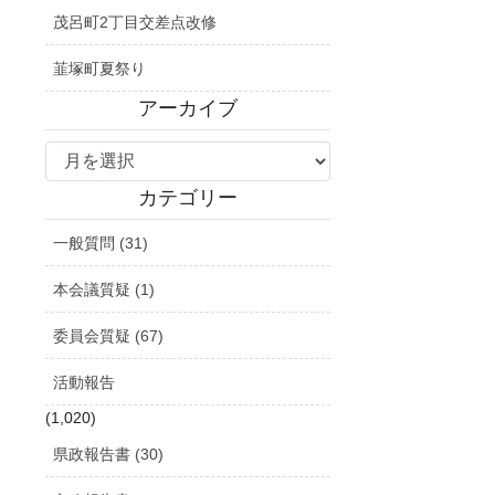
茂呂町2丁目交差点改修
韮塚町夏祭り
アーカイブ
ア
ー
カ
カテゴリー
イ
一般質問 (31)
ブ
本会議質疑 (1)
委員会質疑 (67)
活動報告
(1,020)
県政報告書 (30)