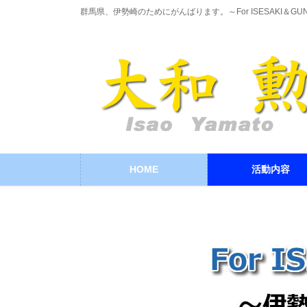
コ
ナ
群馬県、伊勢崎のためにがんばります。～For ISESAKI＆GU
ン
ビ
テ
ゲ
ン
ー
ツ
シ
に
ョ
移
ン
動
に
移
動
HOME
活動内容