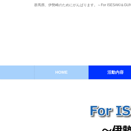
コ
ナ
群馬県、伊勢崎のためにがんばります。～For ISESAKI＆GU
ン
ビ
テ
ゲ
ン
ー
ツ
シ
に
ョ
移
ン
動
に
移
動
HOME
活動内容