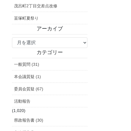
茂呂町2丁目交差点改修
韮塚町夏祭り
アーカイブ
ア
ー
カ
カテゴリー
イ
一般質問 (31)
ブ
本会議質疑 (1)
委員会質疑 (67)
活動報告
(1,020)
県政報告書 (30)